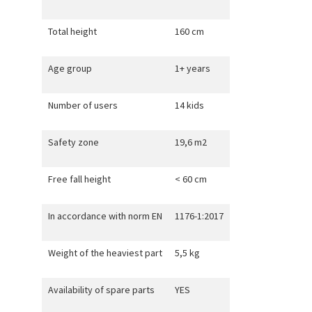
Total height
160 cm
Age group
1+ years
Number of users
14 kids
Safety zone
19,6 m2
Free fall height
< 60 cm
In accordance with norm EN
1176-1:2017
Weight of the heaviest part
5,5 kg
Availability of spare parts
YES