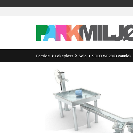
Gå
>
til
innholdet
Forside
Lekeplass
Solo
SOLO WP2863 Vannlek