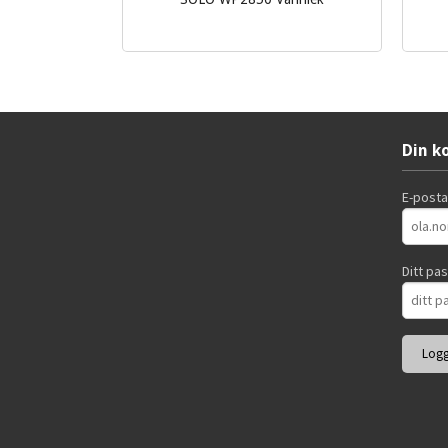
Les mer
Din k
E-post
Ditt pa