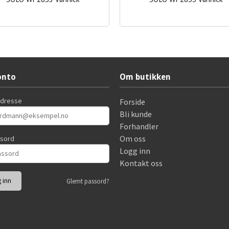
Les mer
Les mer
onto
Om butikken
adresse
Forside
Bli kunde
Forhandler
Om oss
ssord
Logg inn
Kontakt oss
Glemt passord?