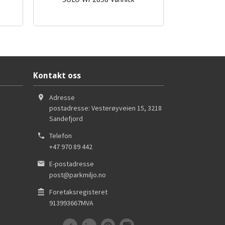
Les mer
Kontakt oss
Adresse
postadresse: Vesterøyveien 15
,
3218
Sandefjord
Telefon
+47 970 89 442
E-postadresse
post@parkmiljo.no
Foretaksregisteret
913993667MVA