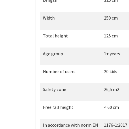
Length
325 cm
Width
250 cm
Total height
125 cm
Age group
1+ years
Number of users
20 kids
Safety zone
26,5 m2
Free fall height
< 60 cm
In accordance with norm EN
1176-1:2017