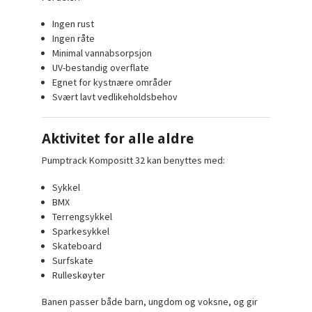
Ingen rust
Ingen råte
Minimal vannabsorpsjon
UV-bestandig overflate
Egnet for kystnære områder
Svært lavt vedlikeholdsbehov
Aktivitet for alle aldre
Pumptrack Kompositt 32 kan benyttes med:
Sykkel
BMX
Terrengsykkel
Sparkesykkel
Skateboard
Surfskate
Rulleskøyter
Banen passer både barn, ungdom og voksne, og gir