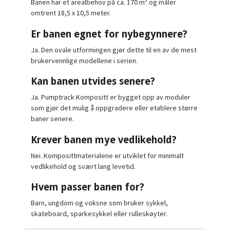
Banen har et arealbehov på ca. 170 m² og måler
omtrent 18,5 x 10,5 meter.
Er banen egnet for nybegynnere?
Ja. Den ovale utformingen gjør dette til en av de mest
brukervennlige modellene i serien.
Kan banen utvides senere?
Ja. Pumptrack Kompositt er bygget opp av moduler
som gjør det mulig å oppgradere eller etablere større
baner senere.
Krever banen mye vedlikehold?
Nei. Komposittmaterialene er utviklet for minimalt
vedlikehold og svært lang levetid.
Hvem passer banen for?
Barn, ungdom og voksne som bruker sykkel,
skateboard, sparkesykkel eller rulleskøyter.