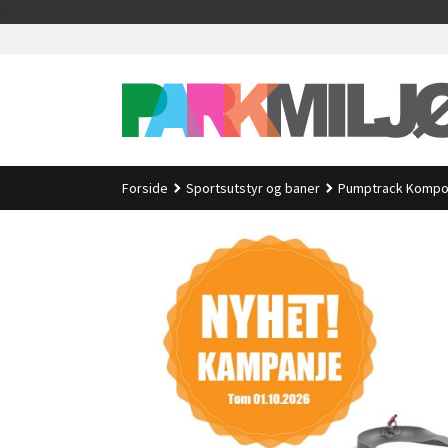
Gå
>
til
innholdet
Forside
Sportsutstyr og baner
Pumptrack Kompos