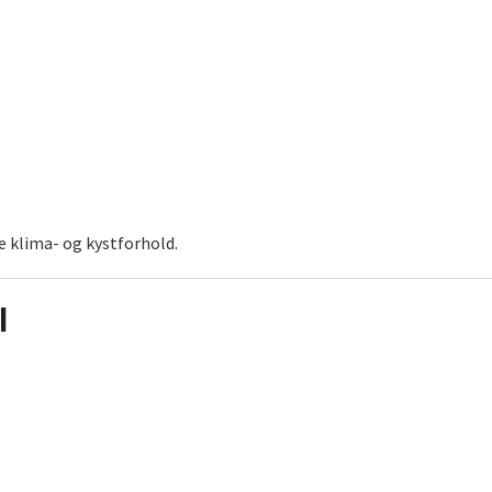
e klima- og kystforhold.
l