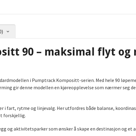
0)
itt 90 – maksimal flyt og
ardmodellen i Pumptrack Kompositt-serien. Med hele 90 løpemete
rming gir denne modellen en kjøreopplevelse som nærmer seg det
r i fart, rytme og linjevalg. Her utfordres både balanse, koordi
 forskjellig.
g og aktivitetsparker som ønsker å skape en destinasjon og et anl