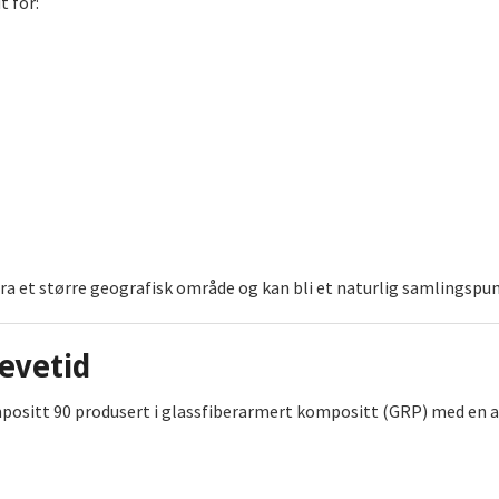
 for:
fra et større geografisk område og kan bli et naturlig samlingspu
levetid
positt 90 produsert i glassfiberarmert kompositt (GRP) med en a