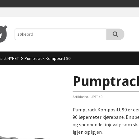
itt NYHET
Pumptrack Kompositt 90
Pumptrack
Artikkelnr.:
JPT140
Pumptrack Kompositt 90 er den
90 løpemeter kjørebane. En spe
og spennende linjevalg som sk
igjen og igjen.