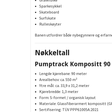
Gravelbike
Sparkesykkel
Skateboard
Surfskate
Rulleskøyter
Banen utfordrer både nybegynnere og erfarne 
Nøkkeltall
Pumptrack Kompositt 90
Lengde kjørebane: 90 meter
Arealbehov: ca. 550 m²
Ytre mål: ca. 33,9 x 31,2 meter
Kjørebredde: 1,3 meter
Form: S-formet / organisk layout
Materiale: Glassfiberarmert kompositt (G
Sertifisering: TÜV PPP61005A:2021