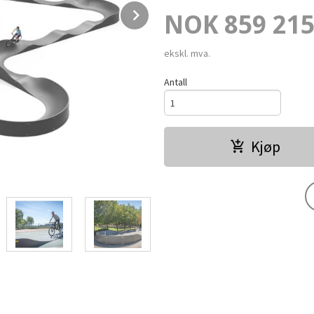
Next
Pris
NOK
859 215
ekskl. mva.
Antall
Kjøp