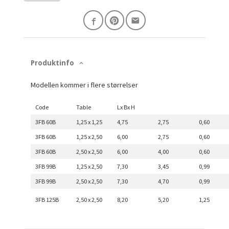
Produktinfo
Modellen kommer i flere størrelser
Code
Table
Lx Bx H
3FB 60B
1,25 x 1,25
4,75
2,75
0,60
3FB 60B
1,25 x 2,50
6,00
2,75
0,60
3FB 60B
2,50 x 2,50
6,00
4,00
0,60
3FB 99B
1,25 x 2,50
7,30
3,45
0,99
3FB 99B
2,50 x 2,50
7,30
4,70
0,99
3FB 125B
2,50 x 2,50
8,20
5,20
1,25