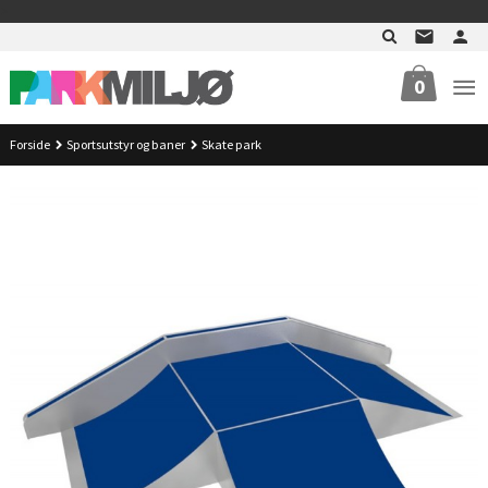
Gå
>
til
innholdet
0
Forside
Sportsutstyr og baner
Skate park