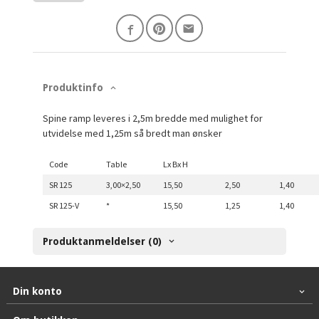
Produktinfo
Spine ramp leveres i 2,5m bredde med mulighet for
utvidelse med 1,25m så bredt man ønsker
Code
Table
Lx Bx H
SR 125
3,00×2,50
15,50
2,50
1,40
SR 125-V
*
15,50
1,25
1,40
Produktanmeldelser (0)
Din konto