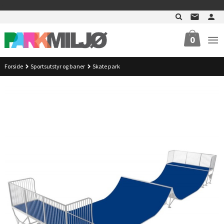
Gå
>
til
innholdet
0
Forside
Sportsutstyr og baner
Skate park