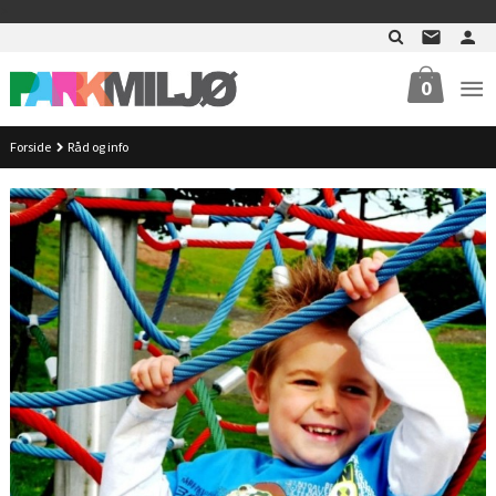
Gå
>
til
innholdet
0
Forside
Råd og info