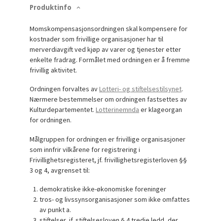
Produktinfo
Momskompensasjonsordningen skal kompensere for
kostnader som frivillige organisasjoner har til
merverdiavgift ved kjøp av varer og tjenester etter
enkelte fradrag. Formålet med ordningen er å fremme
frivillig aktivitet.
Ordningen forvaltes av
Lotteri- og stiftelsestilsynet
.
Nærmere bestemmelser om ordningen fastsettes av
Kulturdepartementet.
Lotterinemnda
er klageorgan
for ordningen.
Målgruppen for ordningen er frivillige organisasjoner
som innfrir vilkårene for registrering i
Frivillighetsregisteret, jf. frivillighetsregisterloven §§
3 og 4, avgrenset til:
demokratiske ikke-økonomiske foreninger
tros- og livssynsorganisasjoner som ikke omfattes
av punkt a.
stiftelser, jf. stiftelsesloven § 4 tredje ledd, der