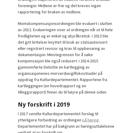
foreninger. Midlene er frie og det kreves ingen
rapportering for bruken av midlene.
Momskompensasjonsordningen ble evaluert i slutten
av 2012. Evalueringen viser at ordningen når ut til hele
frivilligheten og er enkel og ubyråkratisk. I 2013 ble
det gitt lettelser knyttet til bruk av statsautorisert
eller registrert revisor og krav til oppbevaring av
dokumentasjon. Minstegrensen for å søke
kompensasjon ble også redusert. I 2014-2015
gjennomførte Deloitte en kartlegging av
organisasjonenes merverdiavgiftskostnader på
oppdrag fra Kulturdepartementet. Rapportene fra
kartleggingen (en hovedrapport og en
tilleggsrapport) finner du til høyre på denne siden.
Ny forskrift i 2019
I 2017 sendte Kulturdepartementet forslag til
ytterligere forbedring av ordningen
på høring
.
Departementet har på bakgrunn av høringsuttalelsene
vedtatt at ny forskrift om