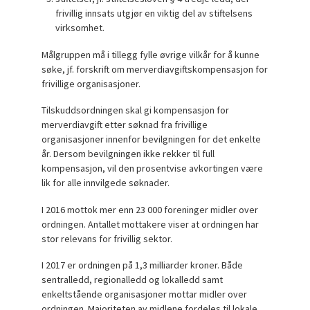
frivillig innsats utgjør en viktig del av stiftelsens
virksomhet.
Målgruppen må i tillegg fylle øvrige vilkår for å kunne
søke, jf. forskrift om merverdiavgiftskompensasjon for
frivillige organisasjoner.
Tilskuddsordningen skal gi kompensasjon for
merverdiavgift etter søknad fra frivillige
organisasjoner innenfor bevilgningen for det enkelte
år. Dersom bevilgningen ikke rekker til full
kompensasjon, vil den prosentvise avkortingen være
lik for alle innvilgede søknader.
I 2016 mottok mer enn 23 000 foreninger midler over
ordningen. Antallet mottakere viser at ordningen har
stor relevans for frivillig sektor.
I 2017 er ordningen på 1,3 milliarder kroner. Både
sentralledd, regionalledd og lokalledd samt
enkeltstående organisasjoner mottar midler over
ordningen. Majoriteten av midlene fordeles til lokale