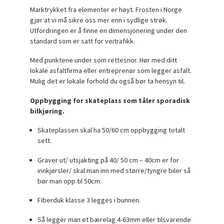
Marktrykket fra elementer er høyt. Frosten i Norge
gjør at vi må sikre oss mer enn i sydlige strøk.
Utfordringen er å finne en dimensjonering under den
standard som er satt for veitrafikk.
Med punktene under som rettesnor. Hør med ditt
lokale asfaltfirma eller entreprenør som legger asfalt.
Mulig det er lokale forhold du også bør ta hensyn til.
Oppbygging for skateplass som tåler sporadisk
bilkjøring.
Skateplassen skal ha 50/60 cm oppbygging totalt
sett.
Graver ut/ utsjakting på 40/ 50 cm – 40cm er for
innkjørsler/ skal man inn med større/tyngre biler så
bør man opp til 50cm.
Fiberduk klasse 3 legges i bunnen.
Så legger man et bærelag 4-63mm eller tilsvarende