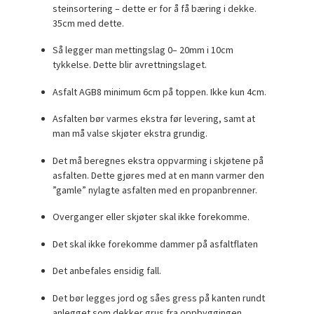
steinsortering – dette er for å få bæring i dekke.
35cm med dette.
Så legger man mettingslag 0– 20mm i 10cm
tykkelse. Dette blir avrettningslaget.
Asfalt AGB8 minimum 6cm på toppen. Ikke kun 4cm.
Asfalten bør varmes ekstra før levering, samt at
man må valse skjøter ekstra grundig.
Det må beregnes ekstra oppvarming i skjøtene på
asfalten. Dette gjøres med at en mann varmer den
”gamle” nylagte asfalten med en propanbrenner.
Overganger eller skjøter skal ikke forekomme.
Det skal ikke forekomme dammer på asfaltflaten
Det anbefales ensidig fall.
Det bør legges jord og såes gress på kanten rundt
anlegget som dekker grus fra oppbyggingen.