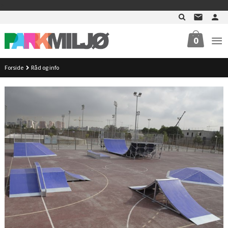
Gå
>
til
innholdet
0
Forside
Råd og info