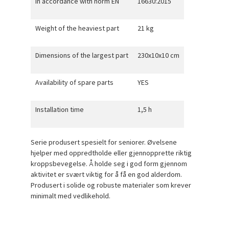
In accordance with norm EN
16630:2015
Weight of the heaviest part
21 kg
Dimensions of the largest part
230x10x10 cm
Availability of spare parts
YES
Installation time
1,5 h
Serie produsert spesielt for seniorer. Øvelsene
hjelper med oppredtholde eller gjennopprette riktig
kroppsbevegelse. Å holde seg i god form gjennom
aktivitet er svært viktig for å få en god alderdom.
Produsert i solide og robuste materialer som krever
minimalt med vedlikehold.