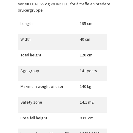
serien
FITNESS
og
WORKOUT
for å treffe en bredere
brukergruppe.
Length
195 cm
Width
40 cm
Total height
120 cm
Age group
14+ years
Maximum weight of user
140 kg
Safety zone
14,1 m2
Free fall height
< 60 cm