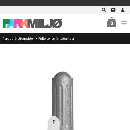
Gå
>
til
innholdet
0
Forside
Utemøbler
Pullerter og fartsdumper