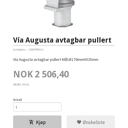
Vía Augusta avtagbar pullert
Artikkelnr.:
H209PMH/1
Vía Augusta avtagbar pullert Mål:Ø170mmH535mm
Pris
NOK
2 506,40
ekskl. mva.
Antall
Kjøp
Ønskeliste